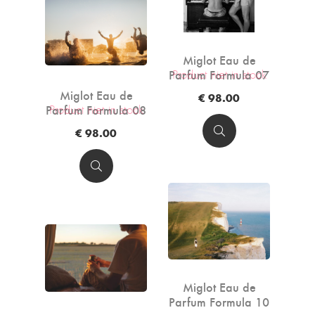
Miglot Eau de
Parfum Formula 07
Product niet in stock
- 50ml
Miglot Eau de
€ 98.00
Parfum Formula 08
Product niet in stock
- 50ml
€ 98.00
Miglot Eau de
Parfum Formula 10