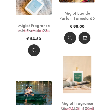
Miglot Eau de
Parfum Formula 65
- 50ml
Miglot Fragrance
€ 98.00
Mist Formula 23 -
Product niet in stock
100ml
€ 54.50
Miglot Fragrance
Mist YALO - 100ml
Product niet in stock