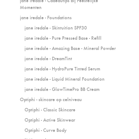
jane iredale - Cadeautips bij Feestelijke
Momenten
jane iredale - Foundations
jane iredale - Skintuition SPF30
jane iredale - Pure Pressed Base - Refill
jane iredale - Amazing Base - Mineral Powder
jane iredale - DreamTint
jane iredale - HydroPure Tinted Serum
jane iredale - Liquid Mineral Foundation
jane iredale - GlowTimePro BB Cream
Optiphi - skincare op celniveau
Optiphi - Classic Skincare
Optiphi - Active Skinwear
Optiphi - Curve Body