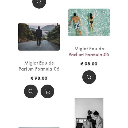
Miglot Eau de
Parfum Formula 05
Product niet in stock
- 50ml
Miglot Eau de
€ 98.00
Parfum Formula 06
- 50ml
€ 98.00