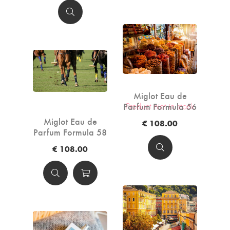
Miglot Eau de
Parfum Formula 56
Product niet in stock
- 50ml
Miglot Eau de
€ 108.00
Parfum Formula 58
- 50ml
€ 108.00