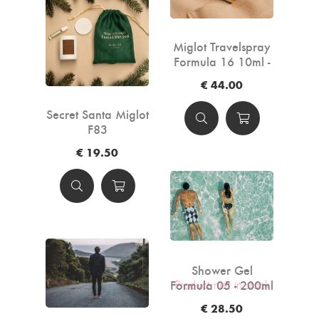
Miglot Travelspray
Formula 16 10ml -
Cognac
€ 44.00
Secret Santa Miglot
F83
€ 19.50
Shower Gel
Formula 05 - 200ml
Product niet in stock
€ 28.50