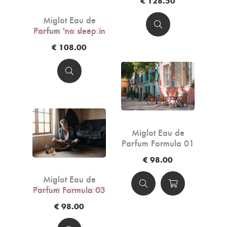
€ 128.50
Miglot Eau de
Parfum 'no sleep in
Product niet in stock
LA' - 50ml
€ 108.00
Miglot Eau de
Parfum Formula 01
- 50ml
€ 98.00
Miglot Eau de
Parfum Formula 03
Product niet in stock
- 50ml
€ 98.00