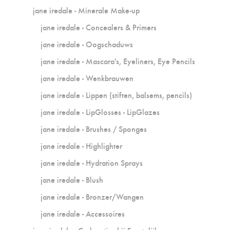
jane iredale - Minerale Make-up
jane iredale - Concealers & Primers
jane iredale - Oogschaduws
jane iredale - Mascara's, Eyeliners, Eye Pencils
jane iredale - Wenkbrauwen
jane iredale - Lippen (stiften, balsems, pencils)
jane iredale - LipGlosses - LipGlazes
jane iredale - Brushes / Sponges
jane iredale - Highlighter
jane iredale - Hydration Sprays
jane iredale - Blush
jane iredale - Bronzer/Wangen
jane iredale - Accessoires