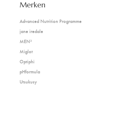
Merken
Advanced Nutrition Programme
jane iredale
MEN³
Miglot
Optiphi
pHformula
Utsukusy