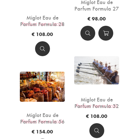
Miglot Eau de
Parfum Formula 27
- 50ml
Miglot Eau de
€ 98.00
Parfum Formula 28
Product niet in stock
- 50ml
€ 108.00
Miglot Eau de
Parfum Formula 32
Product niet in stock
- 50ml
Miglot Eau de
€ 108.00
Parfum Formula 56
Product niet in stock
- 100ml
€ 154.00