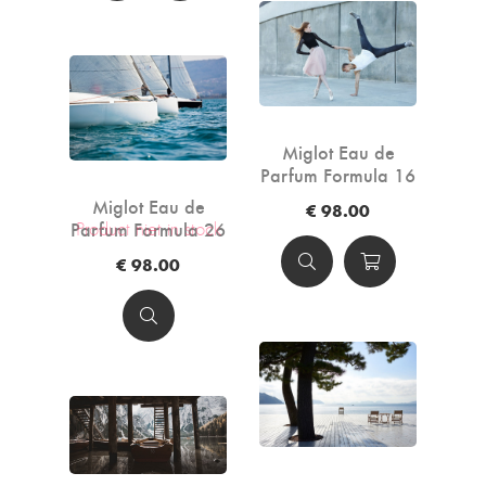
Miglot Eau de
Parfum Formula 16
- 50ml
Miglot Eau de
€ 98.00
Parfum Formula 26
Product niet in stock
- 50ml
€ 98.00