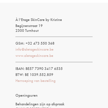
À l’Etage SkinCare by Kristine
Begijnenstraat 19
2300 Turnhout
GSM: +32 473 550 368
info@aletageskincare.be
www.aletageskincare.be
IBAN: BE57 7390 3417 6535
BTW: BE 1039.552.859
Herroeping van bestelling
Openingsuren
Behandelingen zijn op afspraak