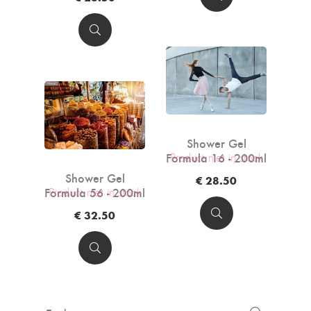
Shower Gel
Formula 16 - 200ml
Product niet in stock
Shower Gel
€ 28.50
Formula 56 - 200ml
Product niet in stock
€ 32.50