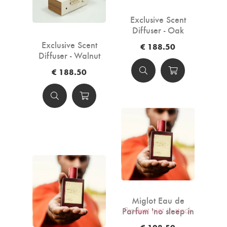
Exclusive Scent
Diffuser - Oak
Exclusive Scent
€ 188.50
Diffuser - Walnut
€ 188.50
Miglot Eau de
Parfum 'no sleep in
Product niet in stock
LA' - 100ml