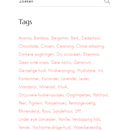
Tags
Ananas
Bamboo
Bergamot
Berk
Cederhout
Chocolade
Citroen
Cleansing
Climat adapting
Donkere oogkringen
Dry sunscreen
Eikenmos
Geen witte waas
Gele narcis
Geranium
Gevoelige huid
Huidverjonging
Hydratatie
Iris
Komkommer
Koriander
Lavendel
Leder
Mandarijn
Mineraal
Musk
Onzuivere-huid-en-puistjes
Oogrimpeltjes
Patchouli
Peer
Pigment
Pompelmoes
Retinolgevoelig
Rifvriendelijk
Roos
Sandelhout
SPF
Under eye concealer
Vanille
Verslapping hals
Vetiver
Vochtarme-droge-huid
Waterbestendig