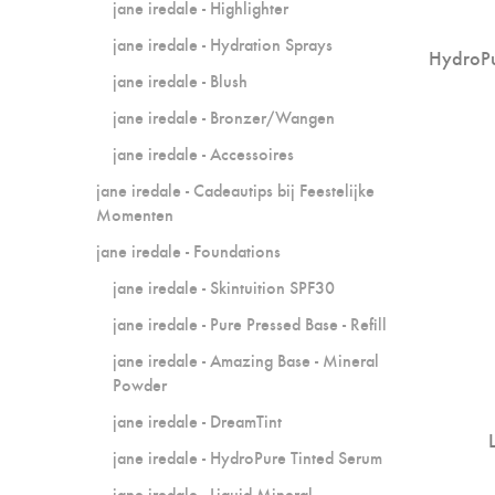
jane iredale - Highlighter
jane iredale - Hydration Sprays
HydroPu
jane iredale - Blush
jane iredale - Bronzer/Wangen
jane iredale - Accessoires
jane iredale - Cadeautips bij Feestelijke
Momenten
jane iredale - Foundations
jane iredale - Skintuition SPF30
jane iredale - Pure Pressed Base - Refill
jane iredale - Amazing Base - Mineral
Powder
jane iredale - DreamTint
jane iredale - HydroPure Tinted Serum
jane iredale - Liquid Mineral