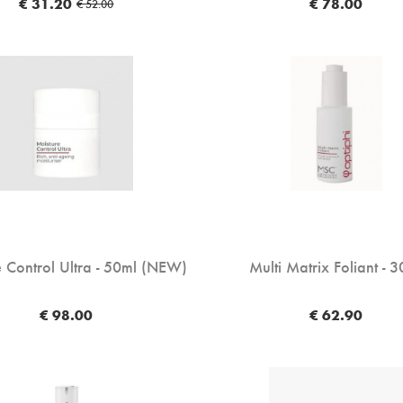
€ 31.20
€ 78.00
€ 52.00
e Control Ultra - 50ml (NEW)
Multi Matrix Foliant - 
€ 98.00
€ 62.90