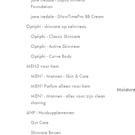
Foundation
jane iredale - GlowTimePro BB Cream
Optiphi - skincare op celniveau
Optiphi - Classic Skincare
Optiphi - Active Skinwear
Optiphi - Curve Body
MEN3 voor hem
MEN³ - Mannen - Skin & Care
MEN³ Parfum alleen voor hem
Moistur
MEN³ - Mannen - alles voor zijn clean
shaving
ANP - Huidsupplementen
Gut Care
Skincare Boxen