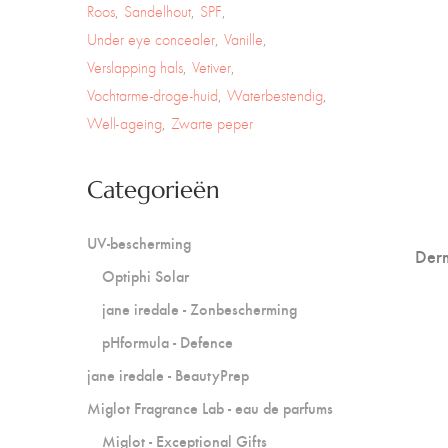
Roos
Sandelhout
SPF
Under eye concealer
Vanille
Verslapping hals
Vetiver
Vochtarme-droge-huid
Waterbestendig
Well-ageing
Zwarte peper
Categorieën
UV-bescherming
Derm
Optiphi Solar
jane iredale - Zonbescherming
pHformula - Defence
jane iredale - BeautyPrep
Miglot Fragrance Lab - eau de parfums
Miglot - Exceptional Gifts