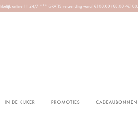
akkelijk online || 24/7 *** GRATIS verzending vanaf €100,00 (€8,00 <€100,00
IN DE KIJKER
PROMOTIES
CADEAUBONNEN