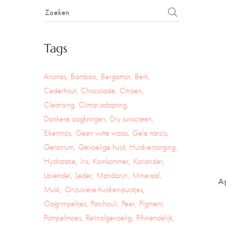
Tags
Ananas
Bamboo
Bergamot
Berk
Cederhout
Chocolade
Citroen
Cleansing
Climat adapting
Donkere oogkringen
Dry sunscreen
Eikenmos
Geen witte waas
Gele narcis
Geranium
Gevoelige huid
Huidverjonging
Hydratatie
Iris
Komkommer
Koriander
Lavendel
Leder
Mandarijn
Mineraal
Ag
Musk
Onzuivere-huid-en-puistjes
Oogrimpeltjes
Patchouli
Peer
Pigment
Pompelmoes
Retinolgevoelig
Rifvriendelijk