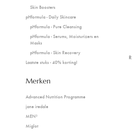
Skin Boosters
pHformula - Daily Skincare
pHformula - Pure Cleansing
pHformula - Serums, Moisturizers en
Masks
pHformula - Skin Recovery
R
Laatste stuks - 40% korting!
Merken
Advanced Nutrition Programme
jane iredale
MEN³
Miglot