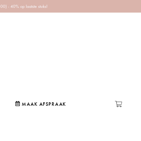
) - 40% op laatste stuks!
MAAK AFSPRAAK