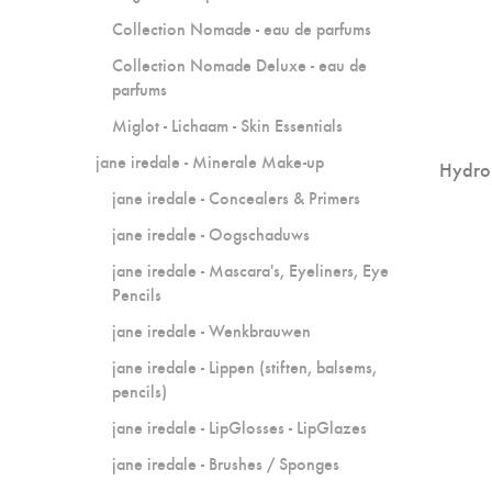
Collection Nomade - eau de parfums
Collection Nomade Deluxe - eau de
parfums
Miglot - Lichaam - Skin Essentials
jane iredale - Minerale Make-up
HydroP
jane iredale - Concealers & Primers
jane iredale - Oogschaduws
jane iredale - Mascara's, Eyeliners, Eye
Pencils
jane iredale - Wenkbrauwen
jane iredale - Lippen (stiften, balsems,
pencils)
jane iredale - LipGlosses - LipGlazes
jane iredale - Brushes / Sponges