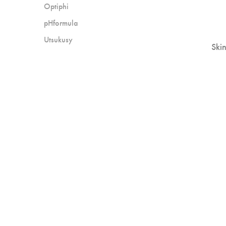
Optiphi
pHformula
Utsukusy
Ski