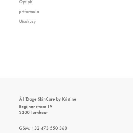
Optiphi
pHformula
Utsukusy
À l’Etage SkinCare by Kristine
Begijnenstraat 19
2300 Turnhout
GSM: +32 473 550 368