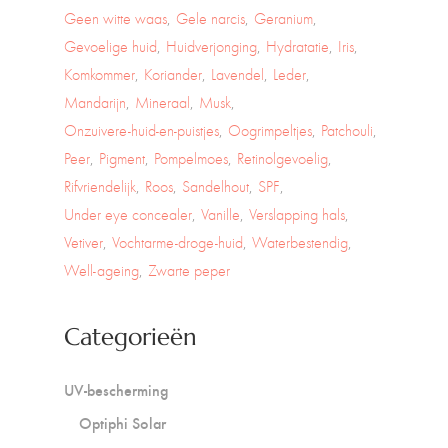
Geen witte waas
Gele narcis
Geranium
Gevoelige huid
Huidverjonging
Hydratatie
Iris
Komkommer
Koriander
Lavendel
Leder
Mandarijn
Mineraal
Musk
Onzuivere-huid-en-puistjes
Oogrimpeltjes
Patchouli
Peer
Pigment
Pompelmoes
Retinolgevoelig
Rifvriendelijk
Roos
Sandelhout
SPF
Under eye concealer
Vanille
Verslapping hals
Vetiver
Vochtarme-droge-huid
Waterbestendig
Well-ageing
Zwarte peper
Categorieën
UV-bescherming
Optiphi Solar