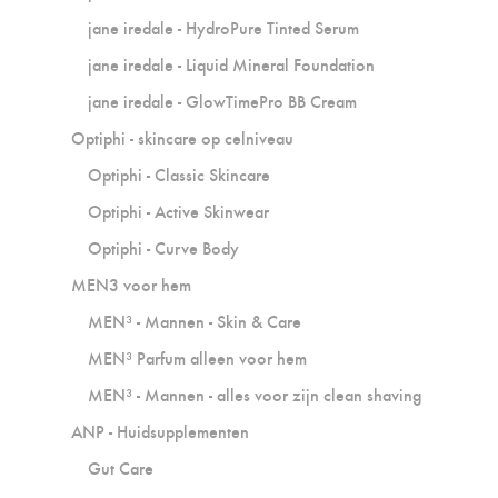
jane iredale - HydroPure Tinted Serum
jane iredale - Liquid Mineral Foundation
jane iredale - GlowTimePro BB Cream
Optiphi - skincare op celniveau
Optiphi - Classic Skincare
Optiphi - Active Skinwear
Optiphi - Curve Body
MEN3 voor hem
MEN³ - Mannen - Skin & Care
MEN³ Parfum alleen voor hem
MEN³ - Mannen - alles voor zijn clean shaving
ANP - Huidsupplementen
Gut Care