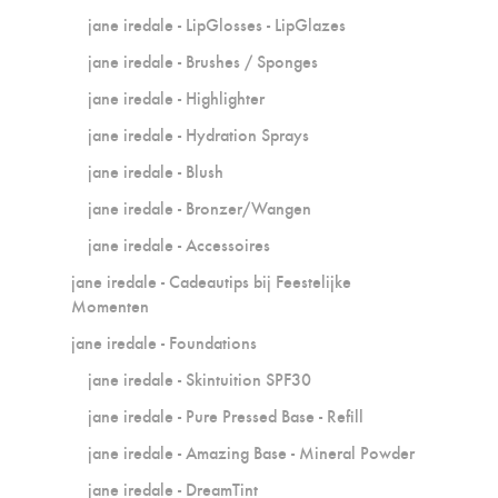
jane iredale - LipGlosses - LipGlazes
jane iredale - Brushes / Sponges
jane iredale - Highlighter
jane iredale - Hydration Sprays
jane iredale - Blush
jane iredale - Bronzer/Wangen
jane iredale - Accessoires
jane iredale - Cadeautips bij Feestelijke
Momenten
jane iredale - Foundations
jane iredale - Skintuition SPF30
jane iredale - Pure Pressed Base - Refill
jane iredale - Amazing Base - Mineral Powder
jane iredale - DreamTint