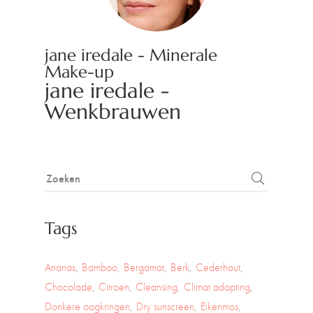
jane iredale - Minerale
Make-up
jane iredale -
Wenkbrauwen
Tags
Ananas
Bamboo
Bergamot
Berk
Cederhout
Chocolade
Citroen
Cleansing
Climat adapting
Donkere oogkringen
Dry sunscreen
Eikenmos