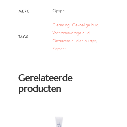
Optiphi
MERK
Cleansing
Gevoelige huid
Vochtarme-droge-huid
TAGS
Onzuivere-huid-en-puistjes
Pigment
Gerelateerde
producten