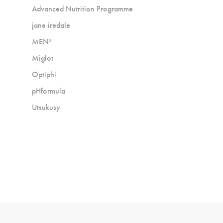
Advanced Nutrition Programme
jane iredale
MEN³
Miglot
Optiphi
pHformula
Utsukusy